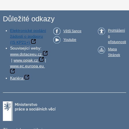
Důležité odkazy
Elektronické podání
Prohlášení
Větší šance
žádosti o podporu
o
Youtube
(IS KP21+)
přístupnosti
Související weby:
Mapa
www.dotaceeu.cz
Stránek
|
www.opjak.cz
|
www.ec.europa.eu
Kariéra