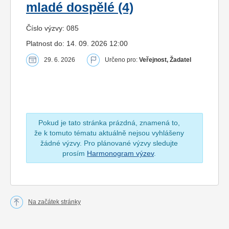
mladé dospělé (4)
Číslo výzvy: 085
Platnost do: 14. 09. 2026 12:00
29. 6. 2026
Určeno pro:
Veřejnost, Žadatel
Pokud je tato stránka prázdná, znamená to,
že k tomuto tématu aktuálně nejsou vyhlášeny
žádné výzvy. Pro plánované výzvy sledujte
prosím
Harmonogram výzev
.
Na začátek stránky