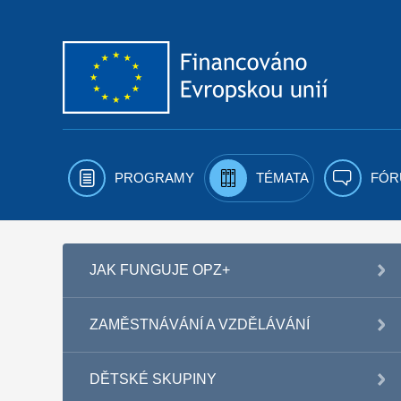
Přejít k obsahu
PROGRAMY
TÉMATA
FÓR
JAK FUNGUJE OPZ+
ZAMĚSTNÁVÁNÍ A VZDĚLÁVÁNÍ
DĚTSKÉ SKUPINY