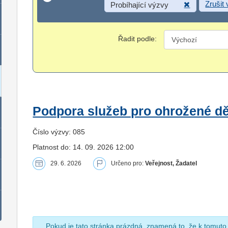
Zrušit
Probíhající výzvy
Řadit podle:
Podpora služeb pro ohrožené dět
Číslo výzvy: 085
Platnost do: 14. 09. 2026 12:00
29. 6. 2026
Určeno pro:
Veřejnost, Žadatel
Pokud je tato stránka prázdná, znamená to, že k tomuto