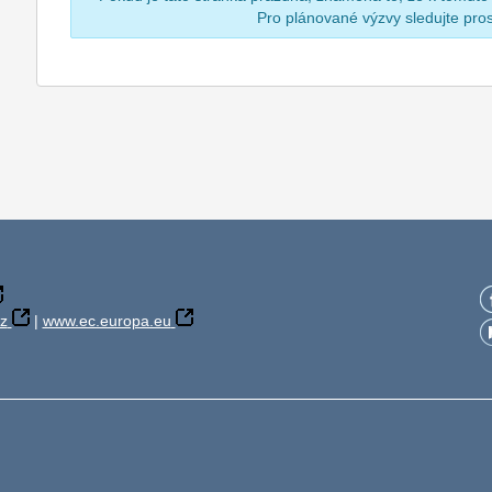
Pro plánované výzvy sledujte pr
z
|
www.ec.europa.eu