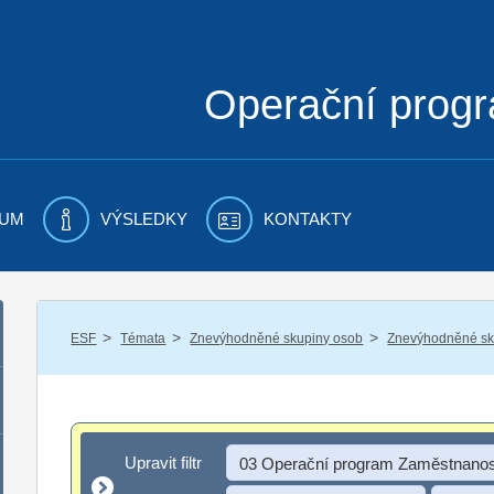
Operační prog
UM
VÝSLEDKY
KONTAKTY
/
/
/
ESF
Témata
Znevýhodněné skupiny osob
Znevýhodněné sku
Upravit filtr
Upravit filtr
03 Operační program Zaměstnanos