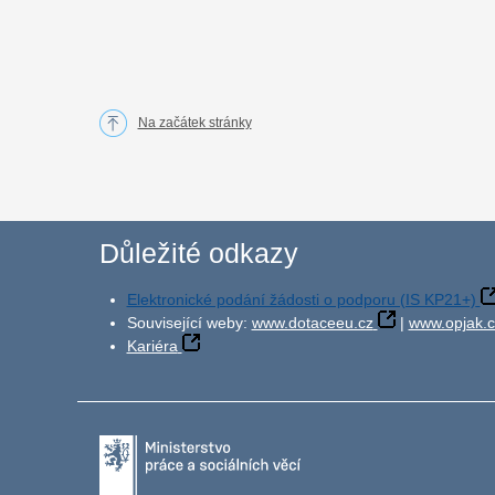
Na začátek stránky
Důležité odkazy
Elektronické podání žádosti o podporu (IS KP21+)
Související weby:
www.dotaceeu.cz
|
www.opjak.c
Kariéra