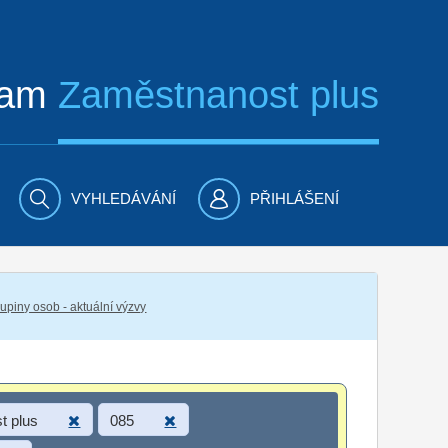
ram
Zaměstnanost plus
VYHLEDÁVÁNÍ
PŘIHLÁŠENÍ
piny osob - aktuální výzvy
t plus
085