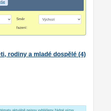
 vše
Směr
řazení:
i, rodiny a mladé dospělé (4)
 tématu aktuálně nejsou vyhlášeny žádné výzvy.