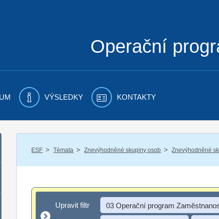
Operační prog
UM
VÝSLEDKY
KONTAKTY
/
/
/
ESF
Témata
Znevýhodněné skupiny osob
Znevýhodněné sku
Upravit filtr
Upravit filtr
03 Operační program Zaměstnanos