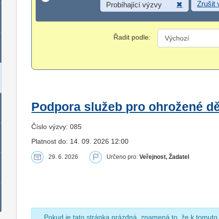
Zrušit
Probíhající výzvy
Řadit podle:
Podpora služeb pro ohrožené dět
Číslo výzvy: 085
Platnost do: 14. 09. 2026 12:00
29. 6. 2026
Určeno pro:
Veřejnost, Žadatel
Pokud je tato stránka prázdná, znamená to, že k tomuto