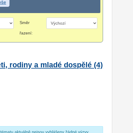
 vše
Směr
řazení:
i, rodiny a mladé dospělé (4)
 tématu aktuálně nejsou vyhlášeny žádné výzvy.