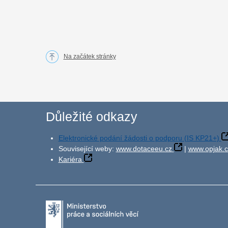
Na začátek stránky
Důležité odkazy
Elektronické podání žádosti o podporu (IS KP21+)
Související weby:
www.dotaceeu.cz
|
www.opjak.c
Kariéra