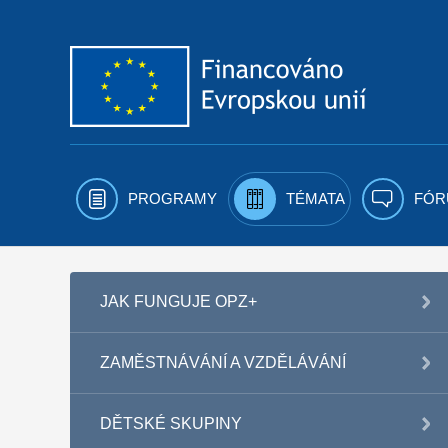
Přejít k obsahu
PROGRAMY
TÉMATA
FÓR
JAK FUNGUJE OPZ+
ZAMĚSTNÁVÁNÍ A VZDĚLÁVÁNÍ
DĚTSKÉ SKUPINY