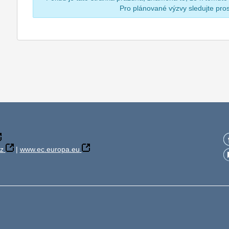
Pro plánované výzvy sledujte pr
z
|
www.ec.europa.eu