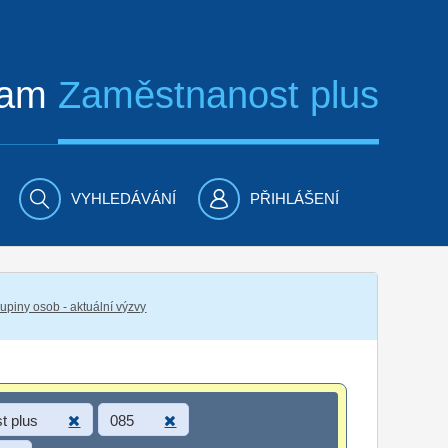
ram
Zaměstnanost plus
VYHLEDÁVÁNÍ
PŘIHLÁŠENÍ
piny osob - aktuální výzvy
t plus
085