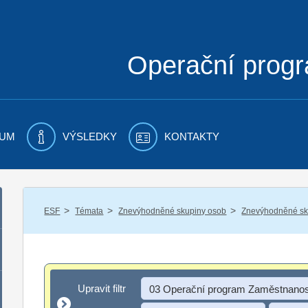
Operační prog
UM
VÝSLEDKY
KONTAKTY
/
/
/
ESF
Témata
Znevýhodněné skupiny osob
Znevýhodněné sku
Upravit filtr
Upravit filtr
03 Operační program Zaměstnanos