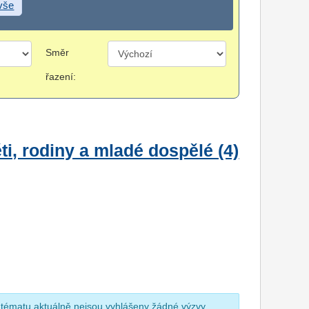
 vše
Směr
řazení:
i, rodiny a mladé dospělé (4)
 tématu aktuálně nejsou vyhlášeny žádné výzvy.