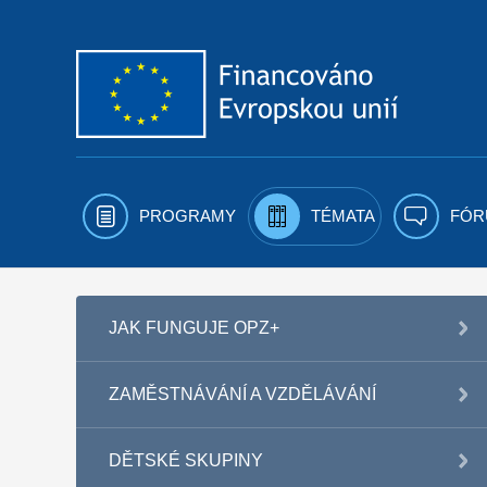
Přejít k obsahu
PROGRAMY
TÉMATA
FÓR
JAK FUNGUJE OPZ+
ZAMĚSTNÁVÁNÍ A VZDĚLÁVÁNÍ
DĚTSKÉ SKUPINY