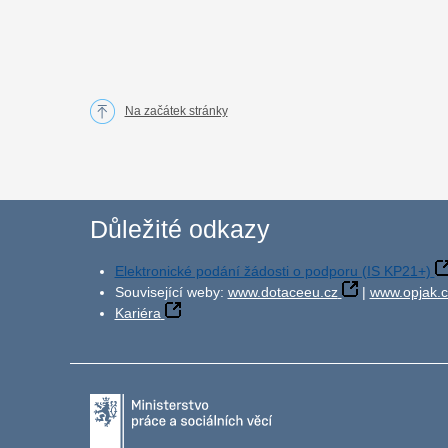
Na začátek stránky
Důležité odkazy
Elektronické podání žádosti o podporu (IS KP21+)
Související weby:
www.dotaceeu.cz
|
www.opjak.c
Kariéra