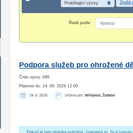
Zrušit
Probíhající výzvy
Řadit podle:
Podpora služeb pro ohrožené dět
Číslo výzvy: 085
Platnost do: 14. 09. 2026 12:00
29. 6. 2026
Určeno pro:
Veřejnost, Žadatel
Pokud je tato stránka prázdná, znamená to, že k tomuto