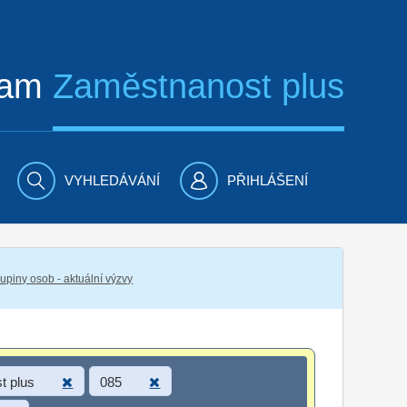
ram
Zaměstnanost plus
VYHLEDÁVÁNÍ
PŘIHLÁŠENÍ
piny osob - aktuální výzvy
t plus
085