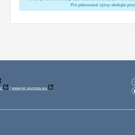
Pro plánované výzvy sledujte pr
z
|
www.ec.europa.eu