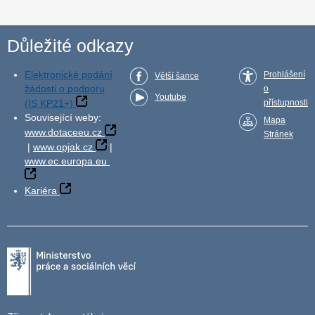
Důležité odkazy
Elektronické podání
Prohlášení
Větší šance
žádosti o podporu
o
Youtube
(IS KP21+)
přístupnosti
Související weby:
Mapa
www.dotaceeu.cz
Stránek
|
www.opjak.cz
|
www.ec.europa.eu
Kariéra