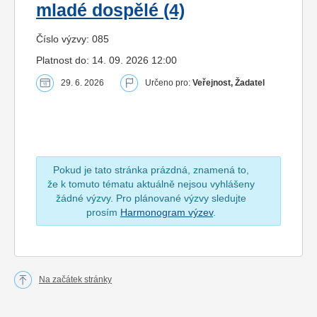
mladé dospělé (4)
Číslo výzvy: 085
Platnost do: 14. 09. 2026 12:00
29. 6. 2026
Určeno pro:
Veřejnost, Žadatel
Pokud je tato stránka prázdná, znamená to,
že k tomuto tématu aktuálně nejsou vyhlášeny
žádné výzvy. Pro plánované výzvy sledujte
prosím
Harmonogram výzev
.
Na začátek stránky