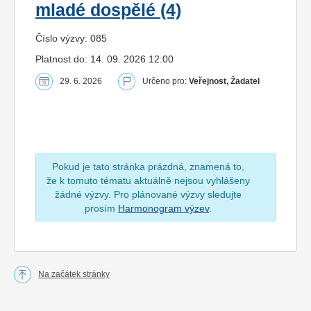
mladé dospělé (4)
Číslo výzvy: 085
Platnost do: 14. 09. 2026 12:00
29. 6. 2026
Určeno pro:
Veřejnost, Žadatel
Pokud je tato stránka prázdná, znamená to,
že k tomuto tématu aktuálně nejsou vyhlášeny
žádné výzvy. Pro plánované výzvy sledujte
prosím
Harmonogram výzev
.
Na začátek stránky