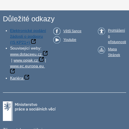
Důležité odkazy
Elektronické podání
Prohlášení
Větší šance
žádosti o podporu
o
Youtube
(IS KP21+)
přístupnosti
Související weby:
Mapa
www.dotaceeu.cz
Stránek
|
www.opjak.cz
|
www.ec.europa.eu
Kariéra