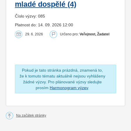
mladé dospělé (4)
Číslo výzvy: 085
Platnost do: 14. 09. 2026 12:00
29. 6. 2026
Určeno pro:
Veřejnost, Žadatel
Pokud je tato stránka prázdná, znamená to,
že k tomuto tématu aktuálně nejsou vyhlášeny
žádné výzvy. Pro plánované výzvy sledujte
prosím
Harmonogram výzev
.
Na začátek stránky