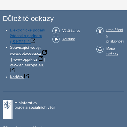
Důležité odkazy
Elektronické podání
Prohlášení
Větší šance
žádosti o podporu
o
Youtube
(IS KP21+)
přístupnosti
Související weby:
Mapa
www.dotaceeu.cz
Stránek
|
www.opjak.cz
|
www.ec.europa.eu
Kariéra