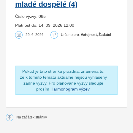
mladé dospělé (4)
Číslo výzvy: 085
Platnost do: 14. 09. 2026 12:00
29. 6. 2026
Určeno pro:
Veřejnost, Žadatel
Pokud je tato stránka prázdná, znamená to,
že k tomuto tématu aktuálně nejsou vyhlášeny
žádné výzvy. Pro plánované výzvy sledujte
prosím
Harmonogram výzev
.
Na začátek stránky