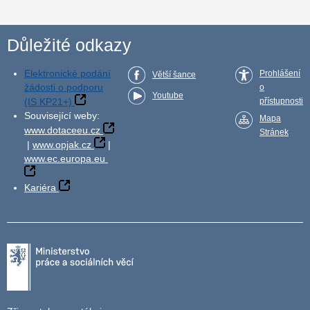
Důležité odkazy
Elektronické podání
Prohlášení
Větší šance
žádosti o podporu
o
Youtube
(IS KP21+)
přístupnosti
Související weby:
Mapa
www.dotaceeu.cz
Stránek
|
www.opjak.cz
|
www.ec.europa.eu
Kariéra