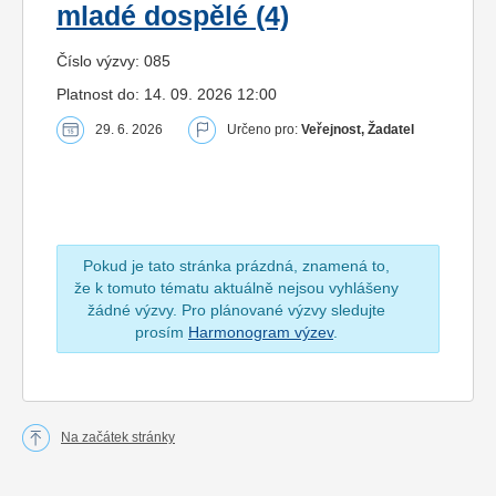
mladé dospělé (4)
Číslo výzvy: 085
Platnost do: 14. 09. 2026 12:00
29. 6. 2026
Určeno pro:
Veřejnost, Žadatel
Pokud je tato stránka prázdná, znamená to,
že k tomuto tématu aktuálně nejsou vyhlášeny
žádné výzvy. Pro plánované výzvy sledujte
prosím
Harmonogram výzev
.
Na začátek stránky