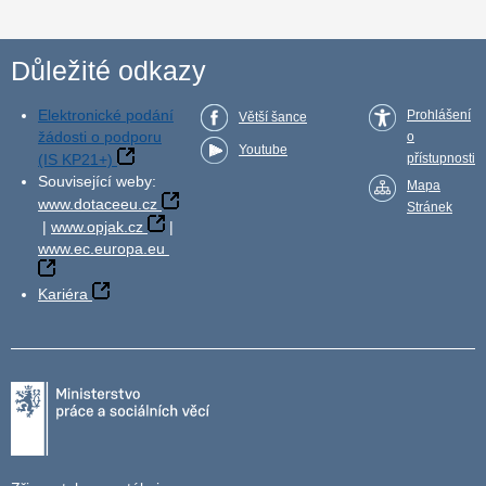
Důležité odkazy
Elektronické podání
Prohlášení
Větší šance
žádosti o podporu
o
Youtube
(IS KP21+)
přístupnosti
Související weby:
Mapa
www.dotaceeu.cz
Stránek
|
www.opjak.cz
|
www.ec.europa.eu
Kariéra