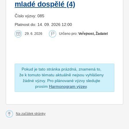
mladé dospělé (4)
Číslo výzvy: 085
Platnost do: 14. 09. 2026 12:00
29. 6. 2026
Určeno pro:
Veřejnost, Žadatel
Pokud je tato stránka prázdná, znamená to,
že k tomuto tématu aktuálně nejsou vyhlášeny
žádné výzvy. Pro plánované výzvy sledujte
prosím
Harmonogram výzev
.
Na začátek stránky