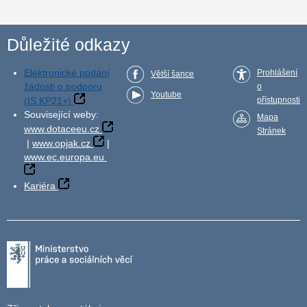
Důležité odkazy
Elektronické podání
Prohlášení
Větší šance
žádosti o podporu
o
Youtube
(IS KP21+)
přístupnosti
Související weby:
Mapa
www.dotaceeu.cz
Stránek
|
www.opjak.cz
|
www.ec.europa.eu
Kariéra