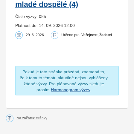
mladé dospělé (4)
Číslo výzvy: 085
Platnost do: 14. 09. 2026 12:00
29. 6. 2026
Určeno pro:
Veřejnost, Žadatel
Pokud je tato stránka prázdná, znamená to,
že k tomuto tématu aktuálně nejsou vyhlášeny
žádné výzvy. Pro plánované výzvy sledujte
prosím
Harmonogram výzev
.
Na začátek stránky