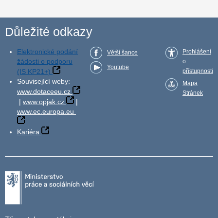
Důležité odkazy
Elektronické podání
Prohlášení
Větší šance
žádosti o podporu
o
Youtube
(IS KP21+)
přístupnosti
Související weby:
Mapa
www.dotaceeu.cz
Stránek
|
www.opjak.cz
|
www.ec.europa.eu
Kariéra