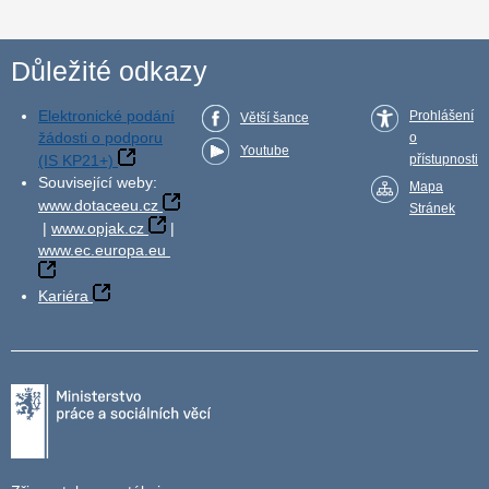
Důležité odkazy
Elektronické podání
Prohlášení
Větší šance
žádosti o podporu
o
Youtube
(IS KP21+)
přístupnosti
Související weby:
Mapa
www.dotaceeu.cz
Stránek
|
www.opjak.cz
|
www.ec.europa.eu
Kariéra