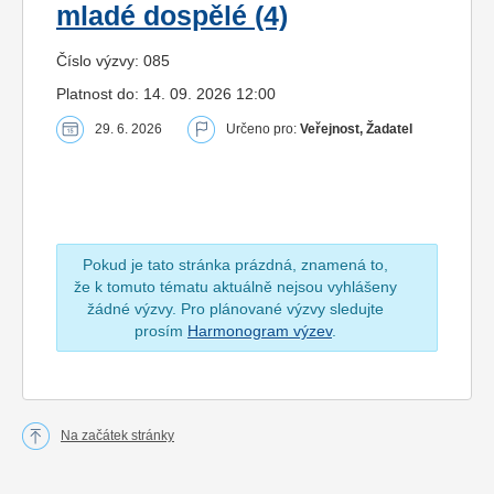
mladé dospělé (4)
Číslo výzvy: 085
Platnost do: 14. 09. 2026 12:00
29. 6. 2026
Určeno pro:
Veřejnost, Žadatel
Pokud je tato stránka prázdná, znamená to,
že k tomuto tématu aktuálně nejsou vyhlášeny
žádné výzvy. Pro plánované výzvy sledujte
prosím
Harmonogram výzev
.
Na začátek stránky