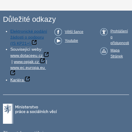
Důležité odkazy
Elektronické podání
Prohlášení
Větší šance
žádosti o podporu
o
Youtube
(IS KP21+)
přístupnosti
Související weby:
Mapa
www.dotaceeu.cz
Stránek
|
www.opjak.cz
|
www.ec.europa.eu
Kariéra