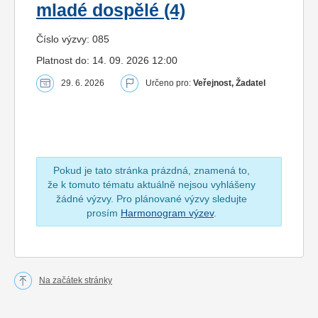
mladé dospělé (4)
Číslo výzvy: 085
Platnost do: 14. 09. 2026 12:00
29. 6. 2026
Určeno pro:
Veřejnost, Žadatel
Pokud je tato stránka prázdná, znamená to,
že k tomuto tématu aktuálně nejsou vyhlášeny
žádné výzvy. Pro plánované výzvy sledujte
prosím
Harmonogram výzev
.
Na začátek stránky