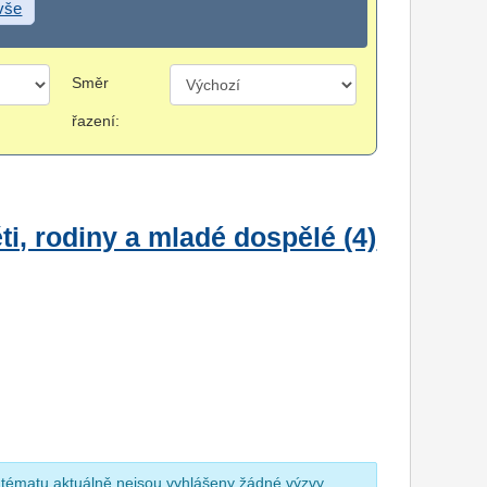
 vše
Směr
řazení:
i, rodiny a mladé dospělé (4)
 tématu aktuálně nejsou vyhlášeny žádné výzvy.