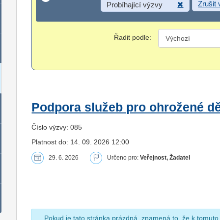
Zrušit
Probíhající výzvy
Řadit podle:
Podpora služeb pro ohrožené dět
Číslo výzvy: 085
Platnost do: 14. 09. 2026 12:00
29. 6. 2026
Určeno pro:
Veřejnost, Žadatel
Pokud je tato stránka prázdná, znamená to, že k tomuto