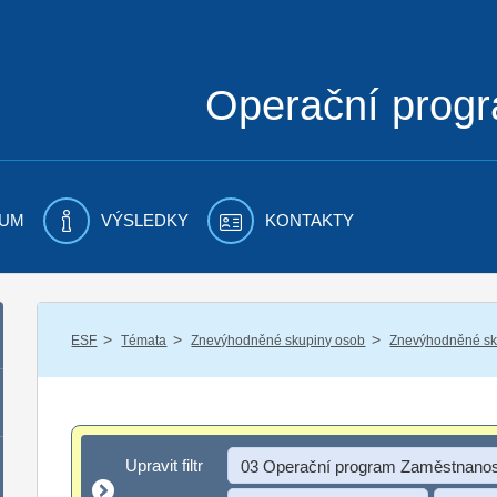
Operační prog
UM
VÝSLEDKY
KONTAKTY
/
/
/
ESF
Témata
Znevýhodněné skupiny osob
Znevýhodněné sku
Upravit filtr
Upravit filtr
03 Operační program Zaměstnanos