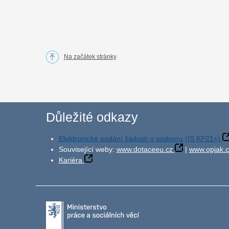
Na začátek stránky
Důležité odkazy
Elektronické podání žádosti o podporu (IS KP21+)
Související weby:
www.dotaceeu.cz
|
www.opjak.c
Kariéra