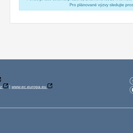
Pro plánované výzvy sledujte pr
z
|
www.ec.europa.eu