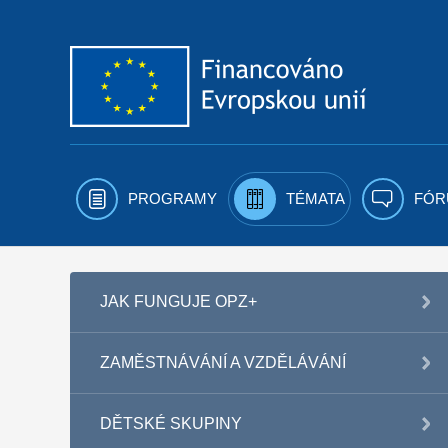
Přejít k obsahu
PROGRAMY
TÉMATA
FÓR
JAK FUNGUJE OPZ+
ZAMĚSTNÁVÁNÍ A VZDĚLÁVÁNÍ
DĚTSKÉ SKUPINY