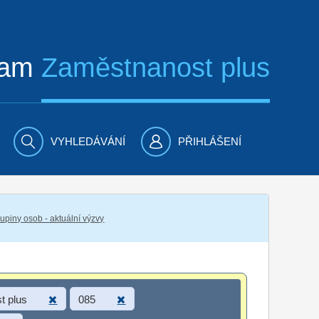
ram
Zaměstnanost plus
VYHLEDÁVÁNÍ
PŘIHLÁŠENÍ
piny osob - aktuální výzvy
t plus
085