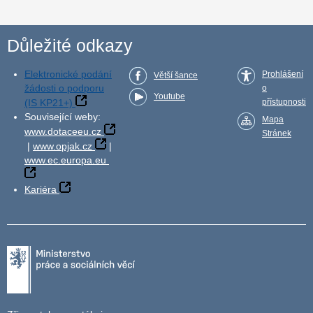
Důležité odkazy
Elektronické podání
Prohlášení
Větší šance
žádosti o podporu
o
Youtube
(IS KP21+)
přístupnosti
Související weby:
Mapa
www.dotaceeu.cz
Stránek
|
www.opjak.cz
|
www.ec.europa.eu
Kariéra