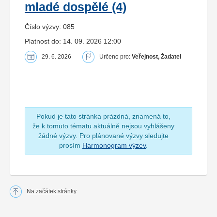
mladé dospělé (4)
Číslo výzvy: 085
Platnost do: 14. 09. 2026 12:00
29. 6. 2026
Určeno pro:
Veřejnost, Žadatel
Pokud je tato stránka prázdná, znamená to,
že k tomuto tématu aktuálně nejsou vyhlášeny
žádné výzvy. Pro plánované výzvy sledujte
prosím
Harmonogram výzev
.
Na začátek stránky