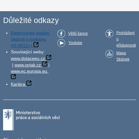
Důležité odkazy
Elektronické podání
Prohlášení
Větší šance
žádosti o podporu
o
Youtube
(IS KP21+)
přístupnosti
Související weby:
Mapa
www.dotaceeu.cz
Stránek
|
www.opjak.cz
|
www.ec.europa.eu
Kariéra