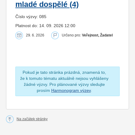
mladé dospělé (4)
Číslo výzvy: 085
Platnost do: 14. 09. 2026 12:00
29. 6. 2026
Určeno pro:
Veřejnost, Žadatel
Pokud je tato stránka prázdná, znamená to,
že k tomuto tématu aktuálně nejsou vyhlášeny
žádné výzvy. Pro plánované výzvy sledujte
prosím
Harmonogram výzev
.
Na začátek stránky