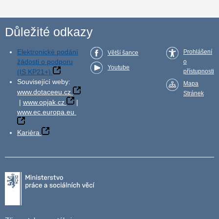
Důležité odkazy
Elektronické podání
Prohlášení
Větší šance
žádosti o podporu
o
Youtube
(IS KP21+)
přístupnosti
Související weby:
Mapa
www.dotaceeu.cz
Stránek
|
www.opjak.cz
|
www.ec.europa.eu
Kariéra