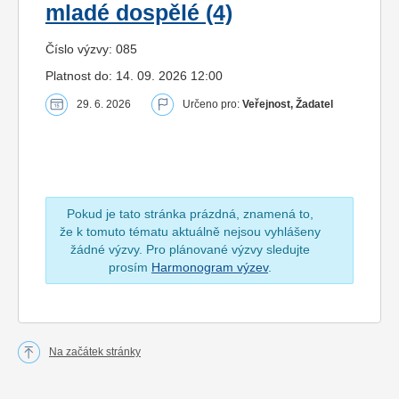
mladé dospělé (4)
Číslo výzvy: 085
Platnost do: 14. 09. 2026 12:00
29. 6. 2026
Určeno pro:
Veřejnost, Žadatel
Pokud je tato stránka prázdná, znamená to,
že k tomuto tématu aktuálně nejsou vyhlášeny
žádné výzvy. Pro plánované výzvy sledujte
prosím
Harmonogram výzev
.
Na začátek stránky