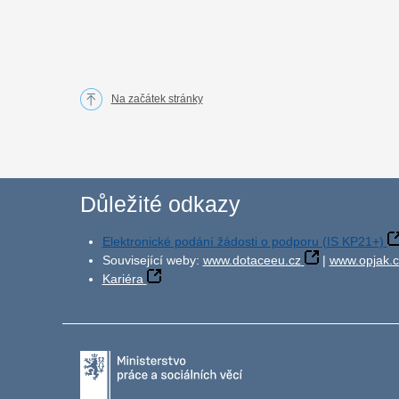
Na začátek stránky
Důležité odkazy
Elektronické podání žádosti o podporu (IS KP21+)
Související weby:
www.dotaceeu.cz
|
www.opjak.c
Kariéra