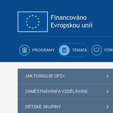
Přejít k obsahu
PROGRAMY
TÉMATA
FÓR
JAK FUNGUJE OPZ+
ZAMĚSTNÁVÁNÍ A VZDĚLÁVÁNÍ
DĚTSKÉ SKUPINY