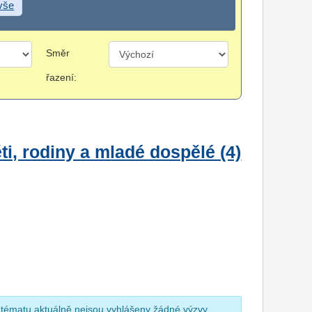
 vše
Směr
řazení:
i, rodiny a mladé dospělé (4)
 tématu aktuálně nejsou vyhlášeny žádné výzvy.