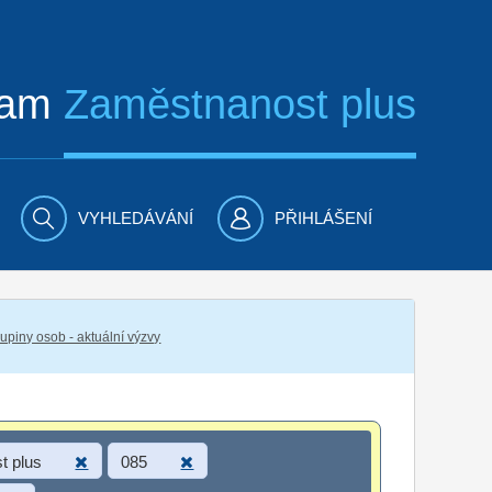
ram
Zaměstnanost plus
VYHLEDÁVÁNÍ
PŘIHLÁŠENÍ
piny osob - aktuální výzvy
t plus
085