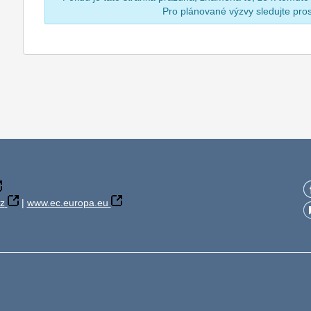
Pro plánované výzvy sledujte pr
z
|
www.ec.europa.eu