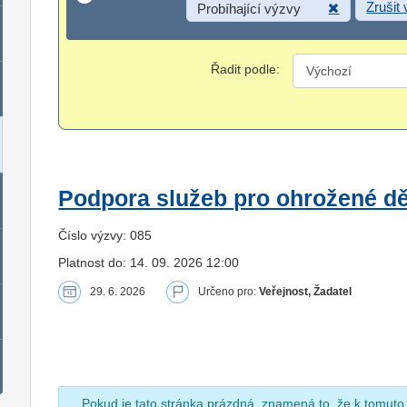
Zrušit
Probíhající výzvy
Řadit podle:
Podpora služeb pro ohrožené dět
Číslo výzvy: 085
Platnost do: 14. 09. 2026 12:00
29. 6. 2026
Určeno pro:
Veřejnost, Žadatel
Pokud je tato stránka prázdná, znamená to, že k tomuto