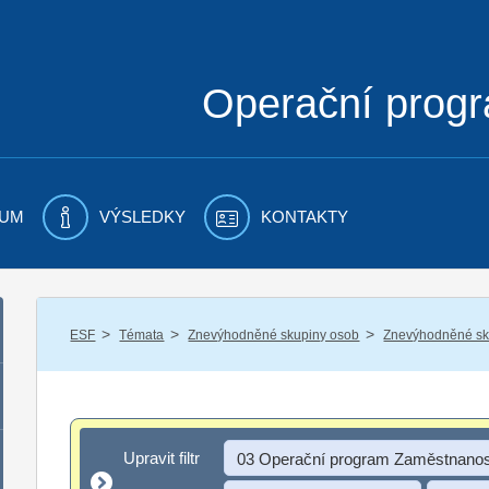
Operační prog
UM
VÝSLEDKY
KONTAKTY
/
/
/
ESF
Témata
Znevýhodněné skupiny osob
Znevýhodněné sku
Upravit filtr
Upravit filtr
03 Operační program Zaměstnanos