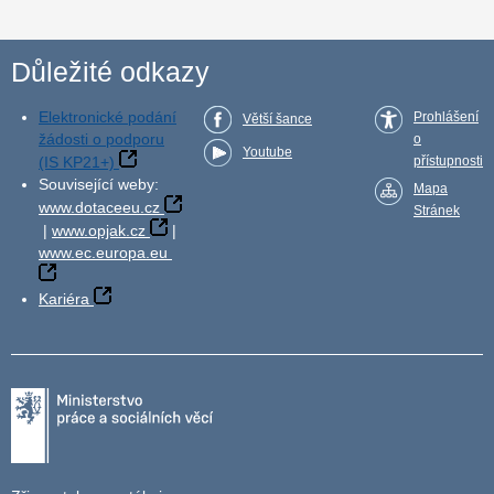
Důležité odkazy
Elektronické podání
Prohlášení
Větší šance
žádosti o podporu
o
Youtube
(IS KP21+)
přístupnosti
Související weby:
Mapa
www.dotaceeu.cz
Stránek
|
www.opjak.cz
|
www.ec.europa.eu
Kariéra