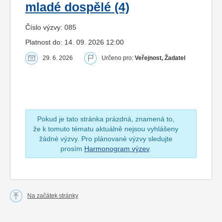
mladé dospělé (4)
Číslo výzvy: 085
Platnost do: 14. 09. 2026 12:00
29. 6. 2026
Určeno pro:
Veřejnost, Žadatel
Pokud je tato stránka prázdná, znamená to,
že k tomuto tématu aktuálně nejsou vyhlášeny
žádné výzvy. Pro plánované výzvy sledujte
prosím
Harmonogram výzev
.
Na začátek stránky