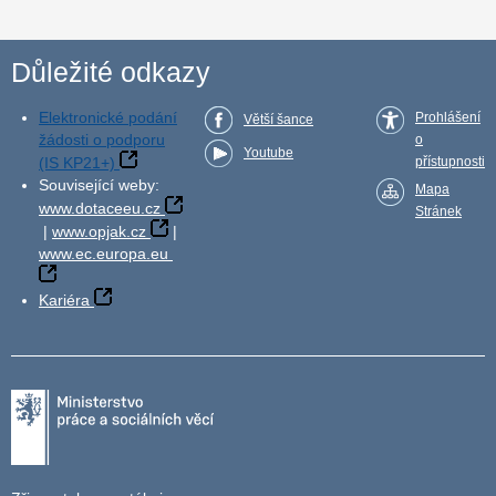
Důležité odkazy
Elektronické podání
Prohlášení
Větší šance
žádosti o podporu
o
Youtube
(IS KP21+)
přístupnosti
Související weby:
Mapa
www.dotaceeu.cz
Stránek
|
www.opjak.cz
|
www.ec.europa.eu
Kariéra