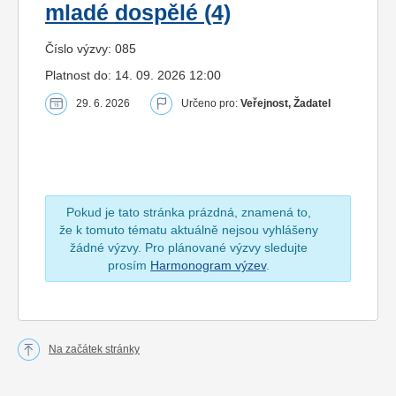
mladé dospělé (4)
Číslo výzvy: 085
Platnost do: 14. 09. 2026 12:00
29. 6. 2026
Určeno pro:
Veřejnost, Žadatel
Pokud je tato stránka prázdná, znamená to,
že k tomuto tématu aktuálně nejsou vyhlášeny
žádné výzvy. Pro plánované výzvy sledujte
prosím
Harmonogram výzev
.
Na začátek stránky