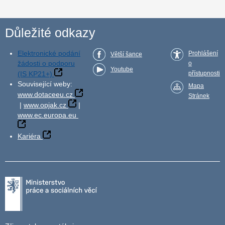
Důležité odkazy
Elektronické podání
Prohlášení
Větší šance
žádosti o podporu
o
Youtube
(IS KP21+)
přístupnosti
Související weby:
Mapa
www.dotaceeu.cz
Stránek
|
www.opjak.cz
|
www.ec.europa.eu
Kariéra