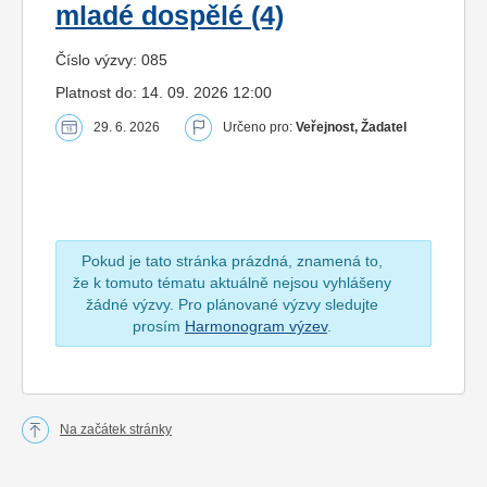
mladé dospělé (4)
Číslo výzvy: 085
Platnost do: 14. 09. 2026 12:00
29. 6. 2026
Určeno pro:
Veřejnost, Žadatel
Pokud je tato stránka prázdná, znamená to,
že k tomuto tématu aktuálně nejsou vyhlášeny
žádné výzvy. Pro plánované výzvy sledujte
prosím
Harmonogram výzev
.
Na začátek stránky