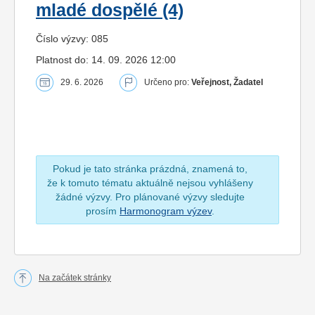
mladé dospělé (4)
Číslo výzvy: 085
Platnost do: 14. 09. 2026 12:00
29. 6. 2026
Určeno pro:
Veřejnost, Žadatel
Pokud je tato stránka prázdná, znamená to,
že k tomuto tématu aktuálně nejsou vyhlášeny
žádné výzvy. Pro plánované výzvy sledujte
prosím
Harmonogram výzev
.
Na začátek stránky