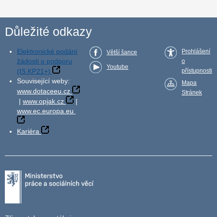
Důležité odkazy
Elektronické podání
Prohlášení
Větší šance
žádosti o podporu
o
Youtube
(IS KP21+)
přístupnosti
Související weby:
Mapa
www.dotaceeu.cz
Stránek
|
www.opjak.cz
|
www.ec.europa.eu
Kariéra