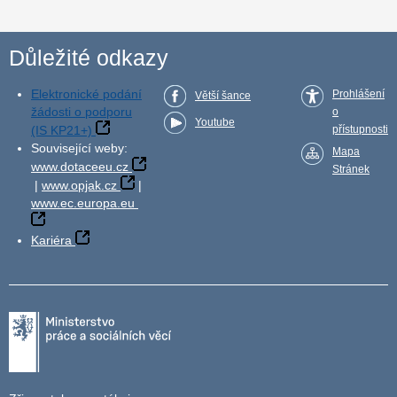
Důležité odkazy
Elektronické podání
Prohlášení
Větší šance
žádosti o podporu
o
Youtube
(IS KP21+)
přístupnosti
Související weby:
Mapa
www.dotaceeu.cz
Stránek
|
www.opjak.cz
|
www.ec.europa.eu
Kariéra