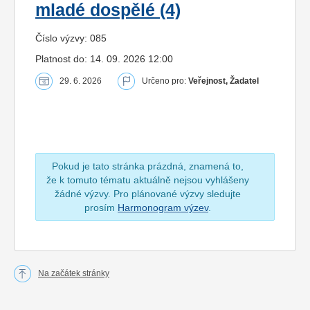
mladé dospělé (4)
Číslo výzvy: 085
Platnost do: 14. 09. 2026 12:00
29. 6. 2026
Určeno pro:
Veřejnost, Žadatel
Pokud je tato stránka prázdná, znamená to,
že k tomuto tématu aktuálně nejsou vyhlášeny
žádné výzvy. Pro plánované výzvy sledujte
prosím
Harmonogram výzev
.
Na začátek stránky