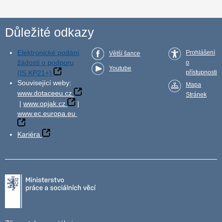
Důležité odkazy
Elektronické podání
Prohlášení
Větší šance
žádosti o podporu
o
Youtube
(IS KP21+)
přístupnosti
Související weby:
Mapa
www.dotaceeu.cz
Stránek
|
www.opjak.cz
|
www.ec.europa.eu
Kariéra