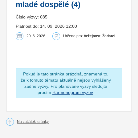
mladé dospělé (4)
Číslo výzvy: 085
Platnost do: 14. 09. 2026 12:00
29. 6. 2026
Určeno pro:
Veřejnost, Žadatel
Pokud je tato stránka prázdná, znamená to,
že k tomuto tématu aktuálně nejsou vyhlášeny
žádné výzvy. Pro plánované výzvy sledujte
prosím
Harmonogram výzev
.
Na začátek stránky