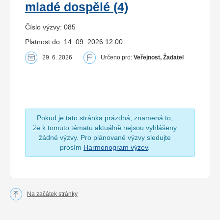
mladé dospělé (4)
Číslo výzvy: 085
Platnost do: 14. 09. 2026 12:00
29. 6. 2026
Určeno pro:
Veřejnost, Žadatel
Pokud je tato stránka prázdná, znamená to,
že k tomuto tématu aktuálně nejsou vyhlášeny
žádné výzvy. Pro plánované výzvy sledujte
prosím
Harmonogram výzev
.
Na začátek stránky