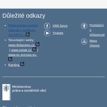
Důležité odkazy
Elektronické podání
Prohlášení
Větší šance
žádosti o podporu
o
Youtube
(IS KP21+)
přístupnosti
Související weby:
Mapa
www.dotaceeu.cz
Stránek
|
www.opjak.cz
|
www.ec.europa.eu
Kariéra