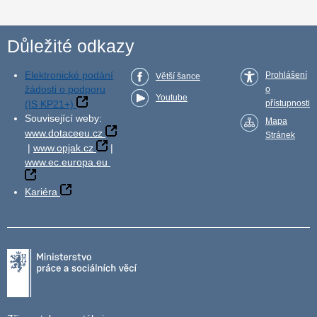
Důležité odkazy
Elektronické podání
Prohlášení
Větší šance
žádosti o podporu
o
Youtube
(IS KP21+)
přístupnosti
Související weby:
Mapa
www.dotaceeu.cz
Stránek
|
www.opjak.cz
|
www.ec.europa.eu
Kariéra