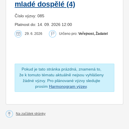
mladé dospělé (4)
Číslo výzvy: 085
Platnost do: 14. 09. 2026 12:00
29. 6. 2026
Určeno pro:
Veřejnost, Žadatel
Pokud je tato stránka prázdná, znamená to,
že k tomuto tématu aktuálně nejsou vyhlášeny
žádné výzvy. Pro plánované výzvy sledujte
prosím
Harmonogram výzev
.
Na začátek stránky