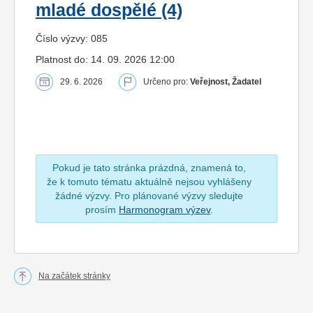
mladé dospělé (4)
Číslo výzvy: 085
Platnost do: 14. 09. 2026 12:00
29. 6. 2026
Určeno pro:
Veřejnost, Žadatel
Pokud je tato stránka prázdná, znamená to,
že k tomuto tématu aktuálně nejsou vyhlášeny
žádné výzvy. Pro plánované výzvy sledujte
prosím
Harmonogram výzev
.
Na začátek stránky