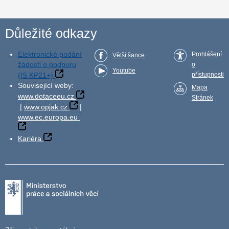
Důležité odkazy
Elektronické podání
Prohlášení
Větší šance
žádosti o podporu
o
Youtube
(IS KP21+)
přístupnosti
Související weby:
Mapa
www.dotaceeu.cz
Stránek
|
www.opjak.cz
|
www.ec.europa.eu
Kariéra