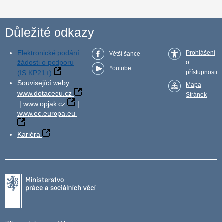
Důležité odkazy
Elektronické podání
Prohlášení
Větší šance
žádosti o podporu
o
Youtube
(IS KP21+)
přístupnosti
Související weby:
Mapa
www.dotaceeu.cz
Stránek
|
www.opjak.cz
|
www.ec.europa.eu
Kariéra