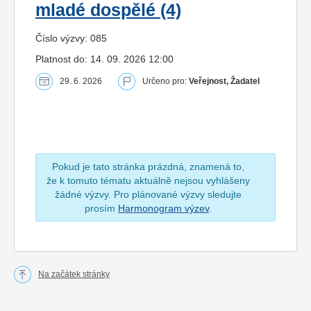
mladé dospělé (4)
Číslo výzvy: 085
Platnost do: 14. 09. 2026 12:00
29. 6. 2026
Určeno pro:
Veřejnost, Žadatel
Pokud je tato stránka prázdná, znamená to,
že k tomuto tématu aktuálně nejsou vyhlášeny
žádné výzvy. Pro plánované výzvy sledujte
prosím
Harmonogram výzev
.
Na začátek stránky