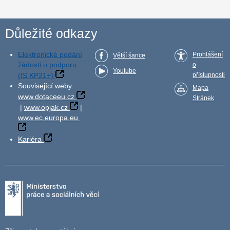
Důležité odkazy
Elektronické podání
Prohlášení
Větší šance
žádosti o podporu
o
Youtube
(IS KP21+)
přístupnosti
Související weby:
Mapa
www.dotaceeu.cz
Stránek
|
www.opjak.cz
|
www.ec.europa.eu
Kariéra