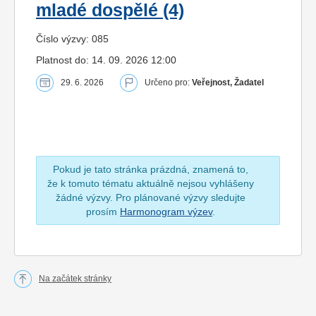
mladé dospělé (4)
Číslo výzvy: 085
Platnost do: 14. 09. 2026 12:00
29. 6. 2026
Určeno pro:
Veřejnost, Žadatel
Pokud je tato stránka prázdná, znamená to,
že k tomuto tématu aktuálně nejsou vyhlášeny
žádné výzvy. Pro plánované výzvy sledujte
prosím
Harmonogram výzev
.
Na začátek stránky