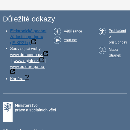
Důležité odkazy
Elektronické podání
Prohlášení
Větší šance
žádosti o podporu
o
Youtube
(IS KP21+)
přístupnosti
Související weby:
Mapa
www.dotaceeu.cz
Stránek
|
www.opjak.cz
|
www.ec.europa.eu
Kariéra