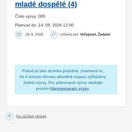
mladé dospělé (4)
Číslo výzvy: 085
Platnost do: 14. 09. 2026 12:00
29. 6. 2026
Určeno pro:
Veřejnost, Žadatel
Pokud je tato stránka prázdná, znamená to,
že k tomuto tématu aktuálně nejsou vyhlášeny
žádné výzvy. Pro plánované výzvy sledujte
prosím
Harmonogram výzev
.
Na začátek stránky