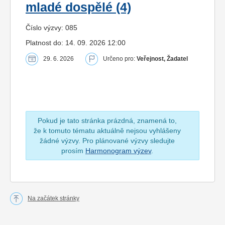
mladé dospělé (4)
Číslo výzvy: 085
Platnost do: 14. 09. 2026 12:00
29. 6. 2026
Určeno pro:
Veřejnost, Žadatel
Pokud je tato stránka prázdná, znamená to,
že k tomuto tématu aktuálně nejsou vyhlášeny
žádné výzvy. Pro plánované výzvy sledujte
prosím
Harmonogram výzev
.
Na začátek stránky