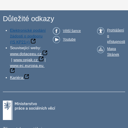
Důležité odkazy
Elektronické podání
Prohlášení
Větší šance
žádosti o podporu
o
Youtube
(IS KP21+)
přístupnosti
Související weby:
Mapa
www.dotaceeu.cz
Stránek
|
www.opjak.cz
|
www.ec.europa.eu
Kariéra