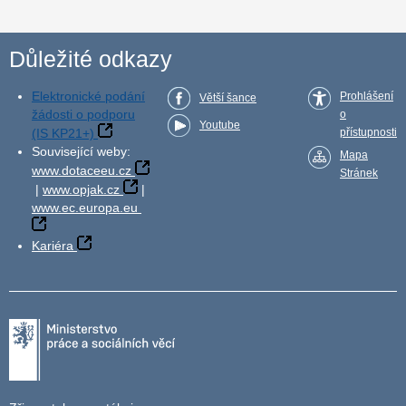
Důležité odkazy
Elektronické podání
Prohlášení
Větší šance
žádosti o podporu
o
Youtube
(IS KP21+)
přístupnosti
Související weby:
Mapa
www.dotaceeu.cz
Stránek
|
www.opjak.cz
|
www.ec.europa.eu
Kariéra