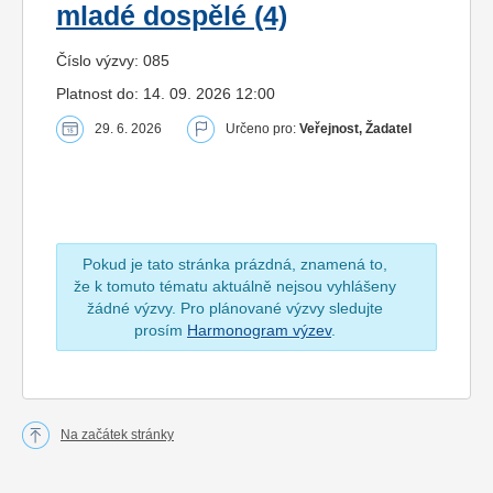
mladé dospělé (4)
Číslo výzvy: 085
Platnost do: 14. 09. 2026 12:00
29. 6. 2026
Určeno pro:
Veřejnost, Žadatel
Pokud je tato stránka prázdná, znamená to,
že k tomuto tématu aktuálně nejsou vyhlášeny
žádné výzvy. Pro plánované výzvy sledujte
prosím
Harmonogram výzev
.
Na začátek stránky