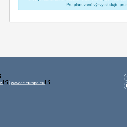
Pro plánované výzvy sledujte pr
z
|
www.ec.europa.eu