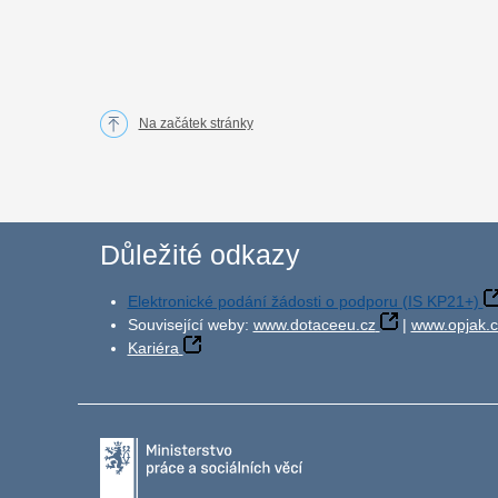
Na začátek stránky
Důležité odkazy
Elektronické podání žádosti o podporu (IS KP21+)
Související weby:
www.dotaceeu.cz
|
www.opjak.c
Kariéra