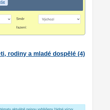
 vše
Směr
řazení:
i, rodiny a mladé dospělé (4)
 tématu aktuálně nejsou vyhlášeny žádné výzvy.