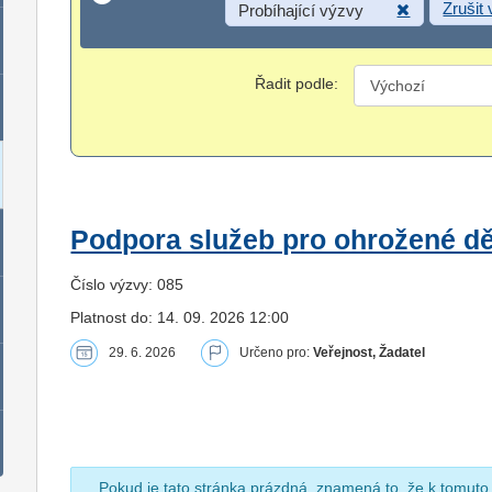
Zrušit
Probíhající výzvy
Řadit podle:
Podpora služeb pro ohrožené dět
Číslo výzvy: 085
Platnost do: 14. 09. 2026 12:00
29. 6. 2026
Určeno pro:
Veřejnost, Žadatel
Pokud je tato stránka prázdná, znamená to, že k tomuto