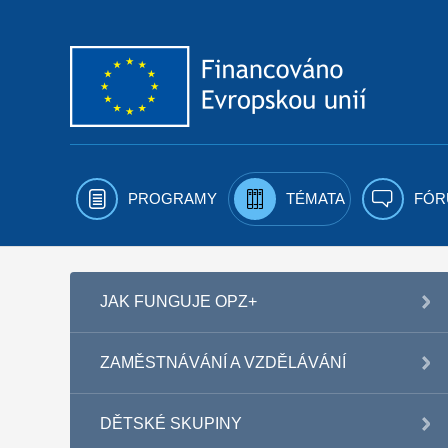
Přejít k obsahu
PROGRAMY
TÉMATA
FÓR
JAK FUNGUJE OPZ+
ZAMĚSTNÁVÁNÍ A VZDĚLÁVÁNÍ
DĚTSKÉ SKUPINY