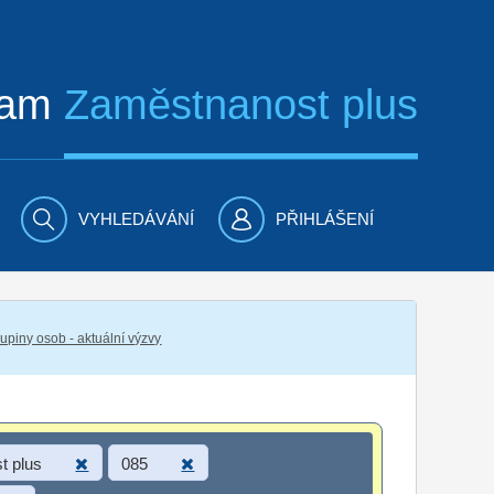
ram
Zaměstnanost plus
VYHLEDÁVÁNÍ
PŘIHLÁŠENÍ
piny osob - aktuální výzvy
t plus
085