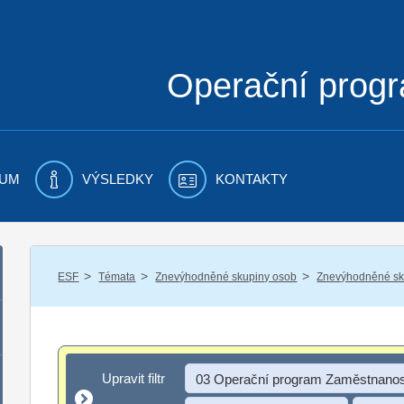
Operační prog
UM
VÝSLEDKY
KONTAKTY
/
/
/
ESF
Témata
Znevýhodněné skupiny osob
Znevýhodněné sku
Upravit filtr
Upravit filtr
03 Operační program Zaměstnanos