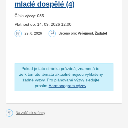
mladé dospělé (4)
Číslo výzvy: 085
Platnost do: 14. 09. 2026 12:00
29. 6. 2026
Určeno pro:
Veřejnost, Žadatel
Pokud je tato stránka prázdná, znamená to,
že k tomuto tématu aktuálně nejsou vyhlášeny
žádné výzvy. Pro plánované výzvy sledujte
prosím
Harmonogram výzev
.
Na začátek stránky