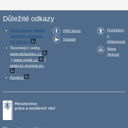
Důležité odkazy
Elektronické podání
Prohlášení
Větší šance
žádosti o podporu
o
Youtube
(IS KP21+)
přístupnosti
Související weby:
Mapa
www.dotaceeu.cz
Stránek
|
www.opjak.cz
|
www.ec.europa.eu
Kariéra