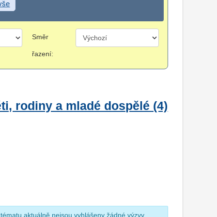
 vše
Směr
řazení:
i, rodiny a mladé dospělé (4)
 tématu aktuálně nejsou vyhlášeny žádné výzvy.