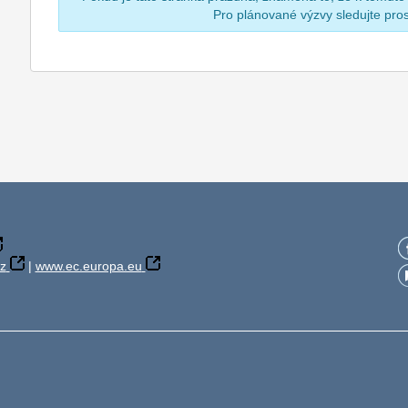
Pro plánované výzvy sledujte pr
z
|
www.ec.europa.eu