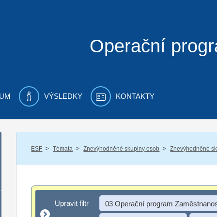
Operační prog
UM
VÝSLEDKY
KONTAKTY
/
/
/
ESF
Témata
Znevýhodněné skupiny osob
Znevýhodněné sku
Upravit filtr
Upravit filtr
03 Operační program Zaměstnanos