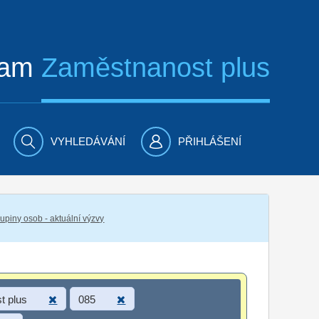
ram
Zaměstnanost plus
VYHLEDÁVÁNÍ
PŘIHLÁŠENÍ
piny osob - aktuální výzvy
t plus
085