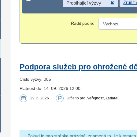
Zrušit
Probíhající výzvy
Řadit podle:
Podpora služeb pro ohrožené dět
Číslo výzvy: 085
Platnost do: 14. 09. 2026 12:00
29. 6. 2026
Určeno pro:
Veřejnost, Žadatel
Pokud je tato stránka prázdná, znamená to, že k tomuto