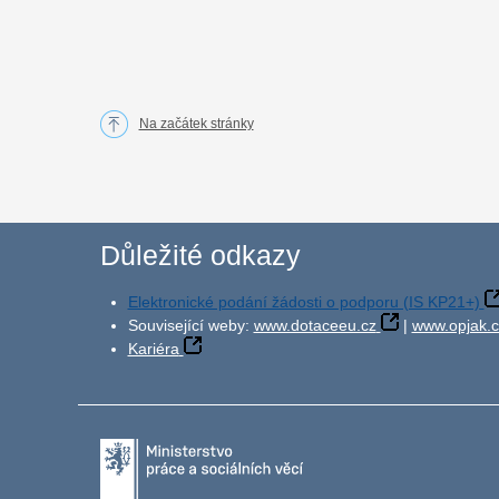
Na začátek stránky
Důležité odkazy
Elektronické podání žádosti o podporu (IS KP21+)
Související weby:
www.dotaceeu.cz
|
www.opjak.c
Kariéra