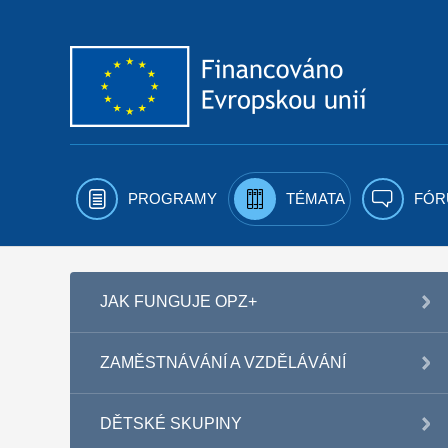
Přejít k obsahu
PROGRAMY
TÉMATA
FÓR
JAK FUNGUJE OPZ+
ZAMĚSTNÁVÁNÍ A VZDĚLÁVÁNÍ
DĚTSKÉ SKUPINY