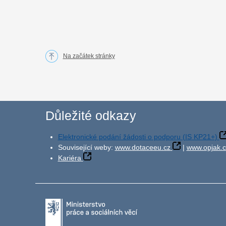
Na začátek stránky
Důležité odkazy
Elektronické podání žádosti o podporu (IS KP21+)
Související weby:
www.dotaceeu.cz
|
www.opjak.c
Kariéra