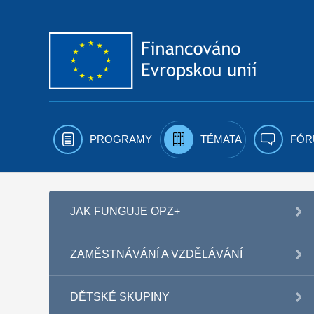
Přejít k obsahu
PROGRAMY
TÉMATA
FÓR
JAK FUNGUJE OPZ+
ZAMĚSTNÁVÁNÍ A VZDĚLÁVÁNÍ
DĚTSKÉ SKUPINY