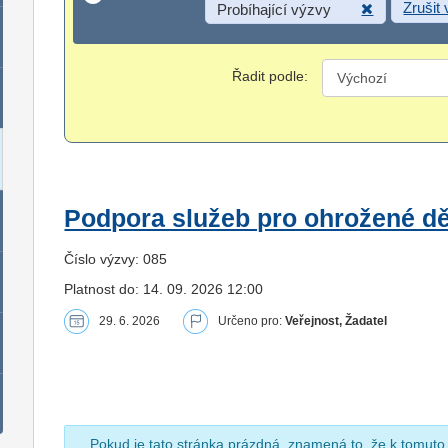
Zrušit
Probíhající výzvy
Řadit podle:
Podpora služeb pro ohrožené dět
Číslo výzvy: 085
Platnost do: 14. 09. 2026 12:00
29. 6. 2026
Určeno pro:
Veřejnost, Žadatel
Pokud je tato stránka prázdná, znamená to, že k tomuto