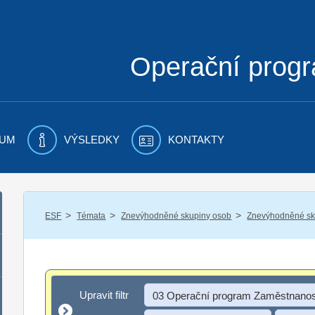
Operační prog
UM
VÝSLEDKY
KONTAKTY
/
/
/
ESF
Témata
Znevýhodněné skupiny osob
Znevýhodněné sku
Upravit filtr
Upravit filtr
03 Operační program Zaměstnanos