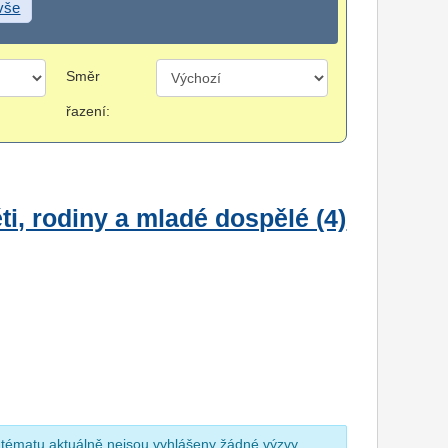
 vše
Směr
řazení:
i, rodiny a mladé dospělé (4)
 tématu aktuálně nejsou vyhlášeny žádné výzvy.