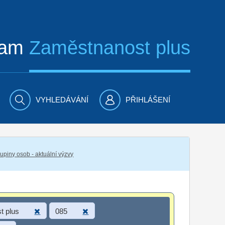
ram
Zaměstnanost plus
VYHLEDÁVÁNÍ
PŘIHLÁŠENÍ
piny osob - aktuální výzvy
t plus
085