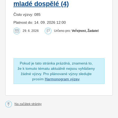
mladé dospělé (4)
Číslo výzvy: 085
Platnost do: 14. 09. 2026 12:00
29. 6. 2026
Určeno pro:
Veřejnost, Žadatel
Pokud je tato stránka prázdná, znamená to,
že k tomuto tématu aktuálně nejsou vyhlášeny
žádné výzvy. Pro plánované výzvy sledujte
prosím
Harmonogram výzev
.
Na začátek stránky