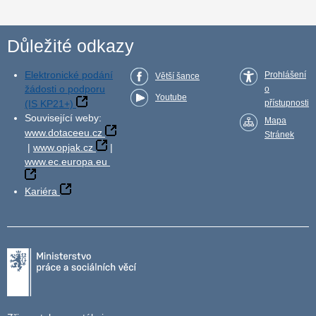
Důležité odkazy
Elektronické podání
Prohlášení
Větší šance
žádosti o podporu
o
Youtube
(IS KP21+)
přístupnosti
Související weby:
Mapa
www.dotaceeu.cz
Stránek
|
www.opjak.cz
|
www.ec.europa.eu
Kariéra