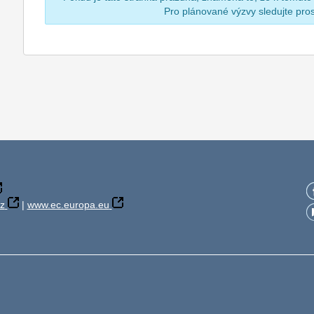
Pro plánované výzvy sledujte pr
z
|
www.ec.europa.eu