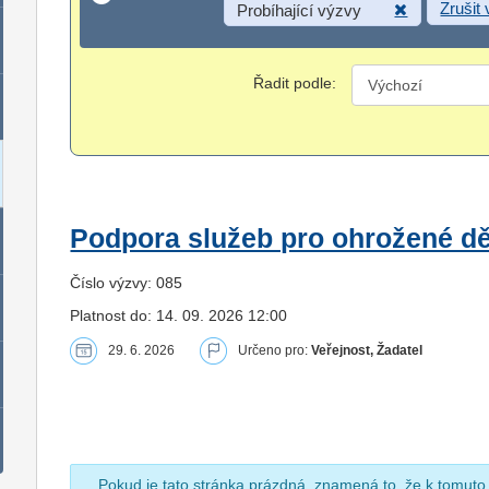
Zrušit
Probíhající výzvy
Řadit podle:
Podpora služeb pro ohrožené dět
Číslo výzvy: 085
Platnost do: 14. 09. 2026 12:00
29. 6. 2026
Určeno pro:
Veřejnost, Žadatel
Pokud je tato stránka prázdná, znamená to, že k tomuto