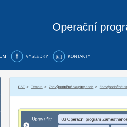
Operační prog
UM
VÝSLEDKY
KONTAKTY
/
/
/
ESF
Témata
Znevýhodněné skupiny osob
Znevýhodněné sku
Upravit filtr
Upravit filtr
03 Operační program Zaměstnanos