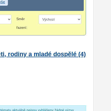
 vše
Směr
řazení:
i, rodiny a mladé dospělé (4)
 tématu aktuálně nejsou vyhlášeny žádné výzvy.