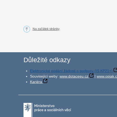
Na začátek stránky
Důležité odkazy
Elektronické podání žádosti o podporu (IS KP21+)
Související weby:
www.dotaceeu.cz
|
www.opjak.c
Kariéra