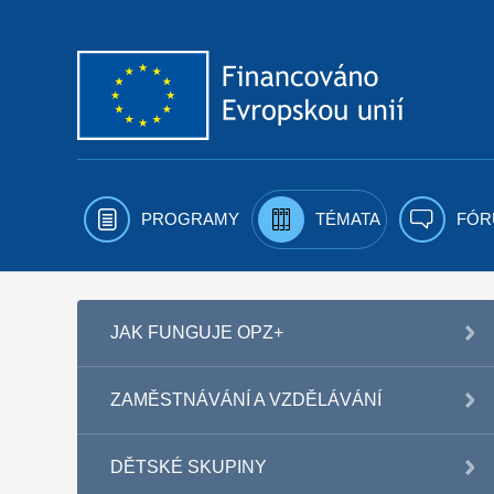
Přejít k obsahu
PROGRAMY
TÉMATA
FÓR
JAK FUNGUJE OPZ+
ZAMĚSTNÁVÁNÍ A VZDĚLÁVÁNÍ
DĚTSKÉ SKUPINY