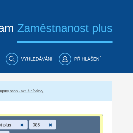
ram
Zaměstnanost plus
VYHLEDÁVÁNÍ
PŘIHLÁŠENÍ
piny osob - aktuální výzvy
t plus
085