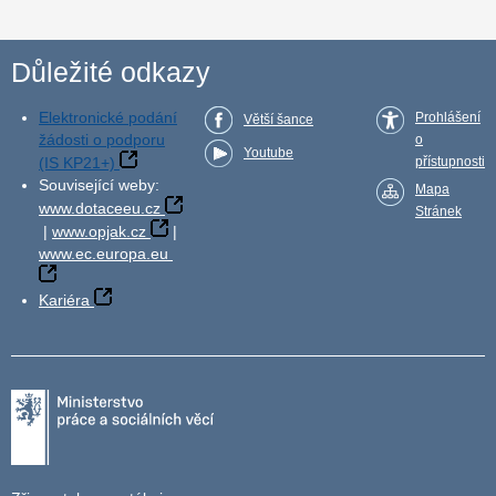
Důležité odkazy
Elektronické podání
Prohlášení
Větší šance
žádosti o podporu
o
Youtube
(IS KP21+)
přístupnosti
Související weby:
Mapa
www.dotaceeu.cz
Stránek
|
www.opjak.cz
|
www.ec.europa.eu
Kariéra