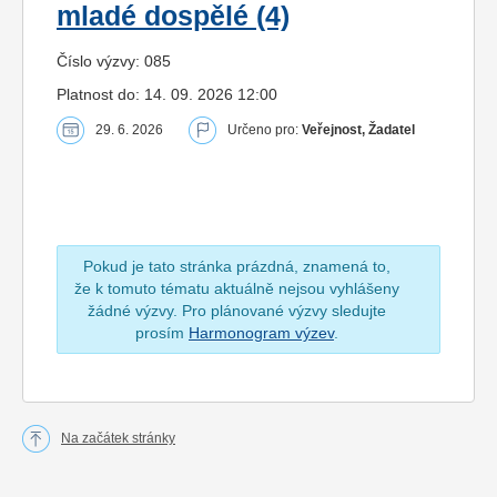
mladé dospělé (4)
Číslo výzvy: 085
Platnost do: 14. 09. 2026 12:00
29. 6. 2026
Určeno pro:
Veřejnost, Žadatel
Pokud je tato stránka prázdná, znamená to,
že k tomuto tématu aktuálně nejsou vyhlášeny
žádné výzvy. Pro plánované výzvy sledujte
prosím
Harmonogram výzev
.
Na začátek stránky