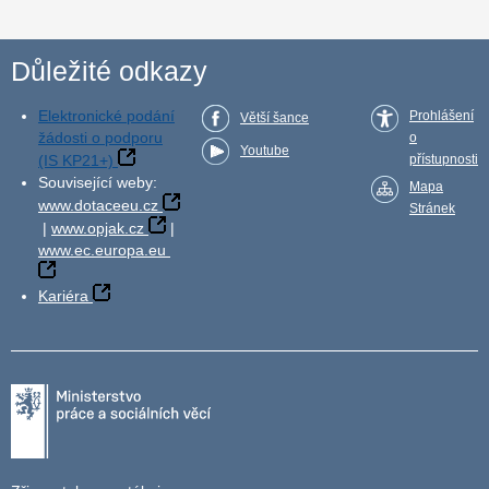
Důležité odkazy
Elektronické podání
Prohlášení
Větší šance
žádosti o podporu
o
Youtube
(IS KP21+)
přístupnosti
Související weby:
Mapa
www.dotaceeu.cz
Stránek
|
www.opjak.cz
|
www.ec.europa.eu
Kariéra