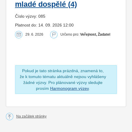
mladé dospělé (4)
Číslo výzvy: 085
Platnost do: 14. 09. 2026 12:00
29. 6. 2026
Určeno pro:
Veřejnost, Žadatel
Pokud je tato stránka prázdná, znamená to,
že k tomuto tématu aktuálně nejsou vyhlášeny
žádné výzvy. Pro plánované výzvy sledujte
prosím
Harmonogram výzev
.
Na začátek stránky