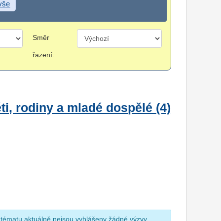
 vše
Směr
řazení:
i, rodiny a mladé dospělé (4)
 tématu aktuálně nejsou vyhlášeny žádné výzvy.