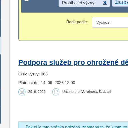
Zrušit
Probíhající výzvy
Řadit podle:
Podpora služeb pro ohrožené dět
Číslo výzvy: 085
Platnost do: 14. 09. 2026 12:00
29. 6. 2026
Určeno pro:
Veřejnost, Žadatel
Pokud je tato stránka prázdná, znamená to, že k tomuto