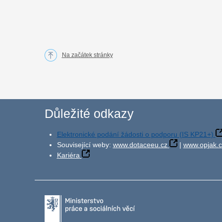
Na začátek stránky
Důležité odkazy
Elektronické podání žádosti o podporu (IS KP21+)
Související weby:
www.dotaceeu.cz
|
www.opjak.c
Kariéra