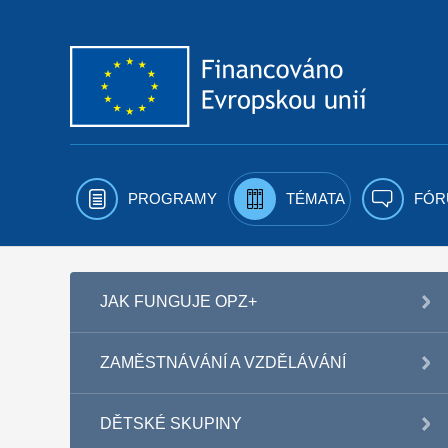
Přejít k obsahu
PROGRAMY
TÉMATA
FÓR
JAK FUNGUJE OPZ+
ZAMĚSTNÁVÁNÍ A VZDĚLÁVÁNÍ
DĚTSKÉ SKUPINY