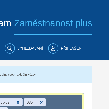
ram
Zaměstnanost plus
VYHLEDÁVÁNÍ
PŘIHLÁŠENÍ
piny osob - aktuální výzvy
t plus
085