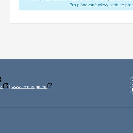
Pro plánované výzvy sledujte pr
z
|
www.ec.europa.eu