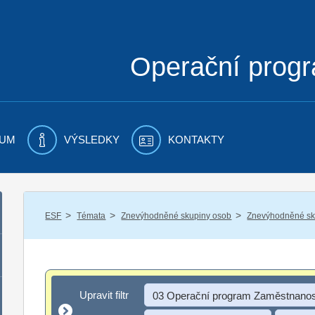
Operační prog
UM
VÝSLEDKY
KONTAKTY
/
/
/
ESF
Témata
Znevýhodněné skupiny osob
Znevýhodněné sku
Upravit filtr
Upravit filtr
03 Operační program Zaměstnanos