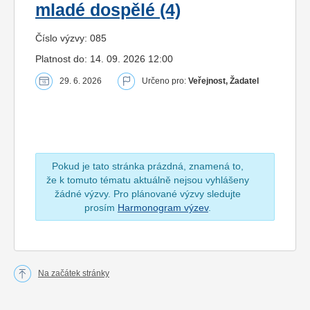
mladé dospělé (4)
Číslo výzvy: 085
Platnost do: 14. 09. 2026 12:00
29. 6. 2026
Určeno pro:
Veřejnost, Žadatel
Pokud je tato stránka prázdná, znamená to,
že k tomuto tématu aktuálně nejsou vyhlášeny
žádné výzvy. Pro plánované výzvy sledujte
prosím
Harmonogram výzev
.
Na začátek stránky