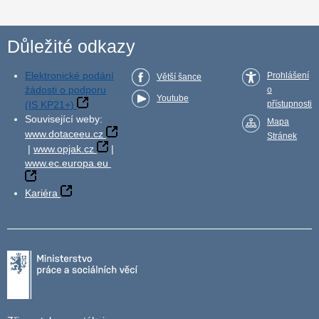
Důležité odkazy
Elektronické podání
Prohlášení
Větší šance
žádosti o podporu
o
Youtube
(IS KP21+)
přístupnosti
Související weby:
Mapa
www.dotaceeu.cz
Stránek
|
www.opjak.cz
|
www.ec.europa.eu
Kariéra