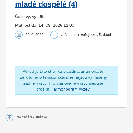
mladé dospělé (4)
Číslo výzvy: 085
Platnost do: 14. 09. 2026 12:00
29. 6. 2026
Určeno pro:
Veřejnost, Žadatel
Pokud je tato stránka prázdná, znamená to,
že k tomuto tématu aktuálně nejsou vyhlášeny
žádné výzvy. Pro plánované výzvy sledujte
prosím
Harmonogram výzev
.
Na začátek stránky