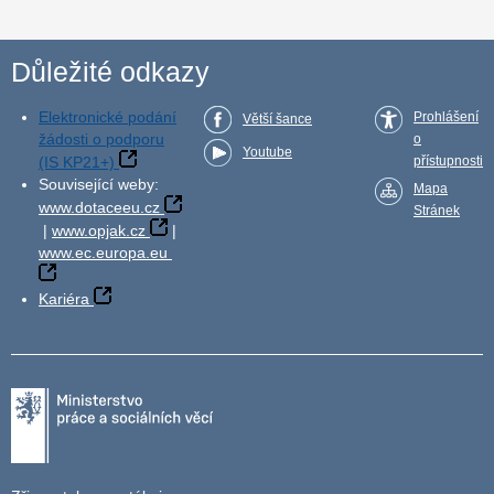
Důležité odkazy
Elektronické podání
Prohlášení
Větší šance
žádosti o podporu
o
Youtube
(IS KP21+)
přístupnosti
Související weby:
Mapa
www.dotaceeu.cz
Stránek
|
www.opjak.cz
|
www.ec.europa.eu
Kariéra