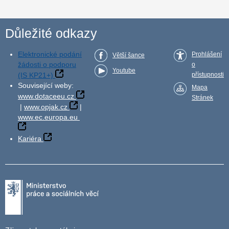
Důležité odkazy
Elektronické podání
Prohlášení
Větší šance
žádosti o podporu
o
Youtube
(IS KP21+)
přístupnosti
Související weby:
Mapa
www.dotaceeu.cz
Stránek
|
www.opjak.cz
|
www.ec.europa.eu
Kariéra