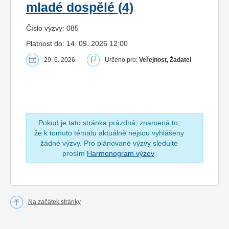
mladé dospělé (4)
Číslo výzvy: 085
Platnost do: 14. 09. 2026 12:00
29. 6. 2026
Určeno pro:
Veřejnost, Žadatel
Pokud je tato stránka prázdná, znamená to,
že k tomuto tématu aktuálně nejsou vyhlášeny
žádné výzvy. Pro plánované výzvy sledujte
prosím
Harmonogram výzev
.
Na začátek stránky