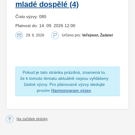
mladé dospělé (4)
Číslo výzvy: 085
Platnost do: 14. 09. 2026 12:00
29. 6. 2026
Určeno pro:
Veřejnost, Žadatel
Pokud je tato stránka prázdná, znamená to,
že k tomuto tématu aktuálně nejsou vyhlášeny
žádné výzvy. Pro plánované výzvy sledujte
prosím
Harmonogram výzev
.
Na začátek stránky