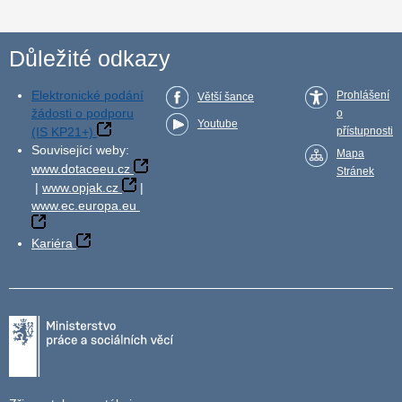
Důležité odkazy
Elektronické podání
Prohlášení
Větší šance
žádosti o podporu
o
Youtube
(IS KP21+)
přístupnosti
Související weby:
Mapa
www.dotaceeu.cz
Stránek
|
www.opjak.cz
|
www.ec.europa.eu
Kariéra