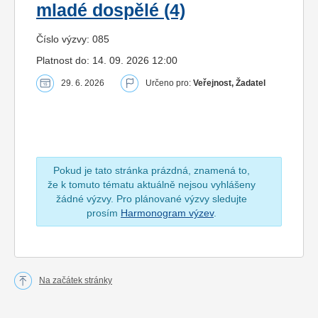
mladé dospělé (4)
Číslo výzvy: 085
Platnost do: 14. 09. 2026 12:00
29. 6. 2026
Určeno pro:
Veřejnost, Žadatel
Pokud je tato stránka prázdná, znamená to,
že k tomuto tématu aktuálně nejsou vyhlášeny
žádné výzvy. Pro plánované výzvy sledujte
prosím
Harmonogram výzev
.
Na začátek stránky