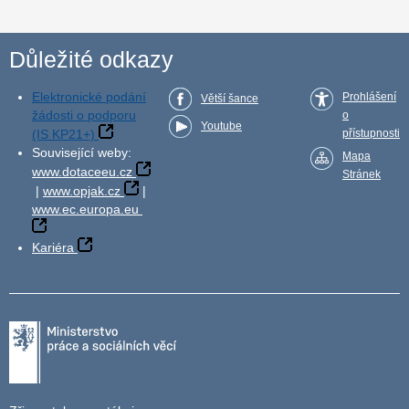
Důležité odkazy
Elektronické podání
Prohlášení
Větší šance
žádosti o podporu
o
Youtube
(IS KP21+)
přístupnosti
Související weby:
Mapa
www.dotaceeu.cz
Stránek
|
www.opjak.cz
|
www.ec.europa.eu
Kariéra