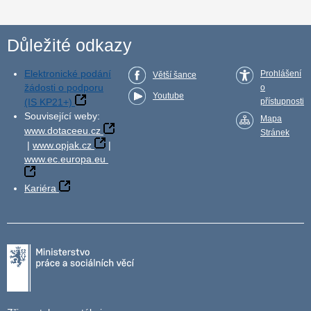
Důležité odkazy
Elektronické podání
Prohlášení
Větší šance
žádosti o podporu
o
Youtube
(IS KP21+)
přístupnosti
Související weby:
Mapa
www.dotaceeu.cz
Stránek
|
www.opjak.cz
|
www.ec.europa.eu
Kariéra