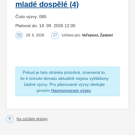
mladé dospělé (4)
Číslo výzvy: 085
Platnost do: 14. 09. 2026 12:00
29. 6. 2026
Určeno pro:
Veřejnost, Žadatel
Pokud je tato stránka prázdná, znamená to,
že k tomuto tématu aktuálně nejsou vyhlášeny
žádné výzvy. Pro plánované výzvy sledujte
prosím
Harmonogram výzev
.
Na začátek stránky