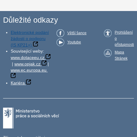
Důležité odkazy
Elektronické podání
Prohlášení
Větší šance
žádosti o podporu
o
Youtube
(IS KP21+)
přístupnosti
Související weby:
Mapa
www.dotaceeu.cz
Stránek
|
www.opjak.cz
|
www.ec.europa.eu
Kariéra