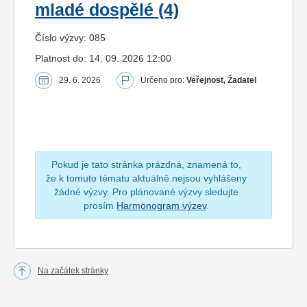
mladé dospělé (4)
Číslo výzvy: 085
Platnost do: 14. 09. 2026 12:00
29. 6. 2026
Určeno pro:
Veřejnost, Žadatel
Pokud je tato stránka prázdná, znamená to,
že k tomuto tématu aktuálně nejsou vyhlášeny
žádné výzvy. Pro plánované výzvy sledujte
prosím
Harmonogram výzev
.
Na začátek stránky