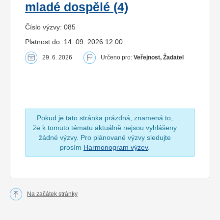
mladé dospělé (4)
Číslo výzvy: 085
Platnost do: 14. 09. 2026 12:00
29. 6. 2026
Určeno pro:
Veřejnost, Žadatel
Pokud je tato stránka prázdná, znamená to,
že k tomuto tématu aktuálně nejsou vyhlášeny
žádné výzvy. Pro plánované výzvy sledujte
prosím
Harmonogram výzev
.
Na začátek stránky