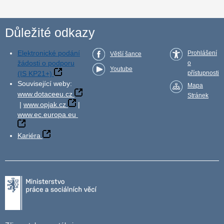
Důležité odkazy
Elektronické podání
Prohlášení
Větší šance
žádosti o podporu
o
Youtube
(IS KP21+)
přístupnosti
Související weby:
Mapa
www.dotaceeu.cz
Stránek
|
www.opjak.cz
|
www.ec.europa.eu
Kariéra