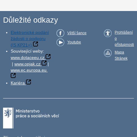
Důležité odkazy
Elektronické podání
Prohlášení
Větší šance
žádosti o podporu
o
Youtube
(IS KP21+)
přístupnosti
Související weby:
Mapa
www.dotaceeu.cz
Stránek
|
www.opjak.cz
|
www.ec.europa.eu
Kariéra