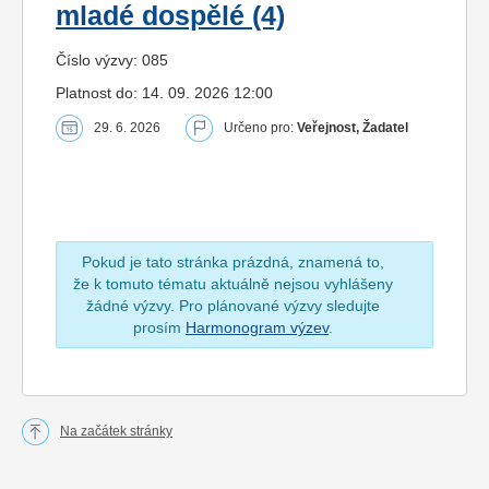
mladé dospělé (4)
Číslo výzvy: 085
Platnost do: 14. 09. 2026 12:00
29. 6. 2026
Určeno pro:
Veřejnost, Žadatel
Pokud je tato stránka prázdná, znamená to,
že k tomuto tématu aktuálně nejsou vyhlášeny
žádné výzvy. Pro plánované výzvy sledujte
prosím
Harmonogram výzev
.
Na začátek stránky